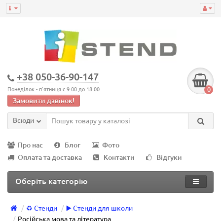
+38 050-36-90-147
0
Понеділок - п'ятниця с 9:00 до 18:00
Замовити дзвінок!
Всюди
Про нас
Блог
Фото
Оплата та доставка
Контакти
Відгуки
Оберіть категорію
♻️ Стенди
▶️ Стенди для школи
Російська мова та література