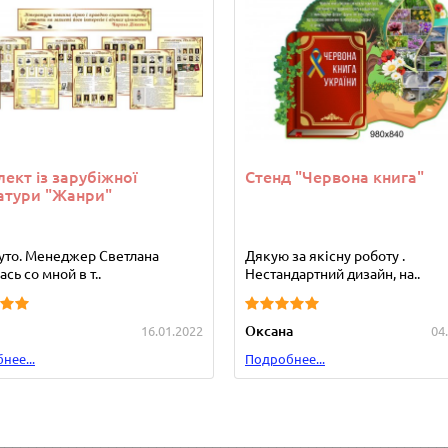
ект із зарубіжної
Стенд "Червона книга"
атури "Жанри"
уто. Менеджер Светлана
Дякую за якісну роботу .
сь со мной в т..
Нестандартний дизайн, на..
Оксана
16.01.2022
04
нее...
Подробнее...