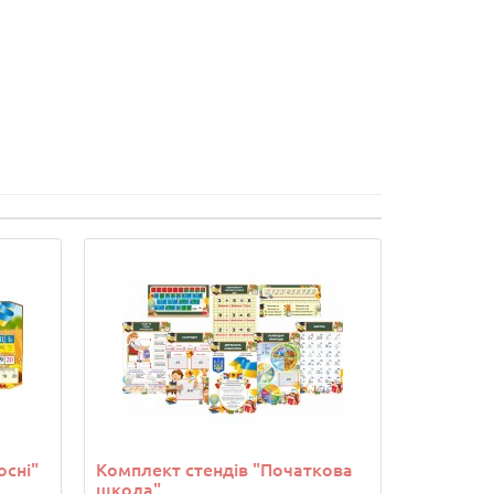
осні"
Комплект стендів "Початкова
школа"