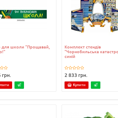
 для школи "Прощавай,
Комплект стендів
о!"
"Чорнобильська катастр
синій
 грн.
2 833 грн.
упити
Купити