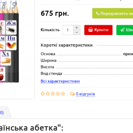
675 грн.
Передзвоніть м
Купити
Шв
Кількість
Короткі характеристики
Основа
прем
Ширина
Висота
Вид стенда
Всі характеристики
0 відгуків
(0)
їнська абетка":