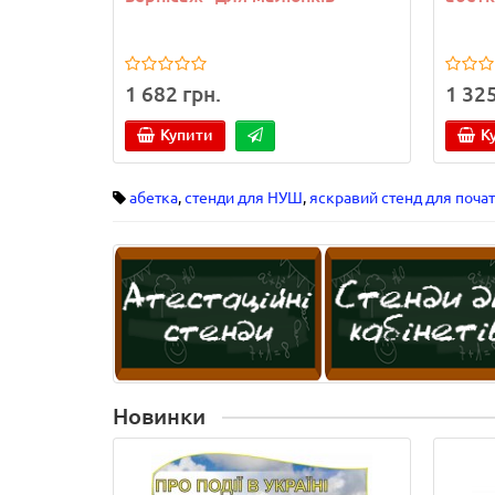
1 682 грн.
1 325
Купити
К
абетка
,
стенди для НУШ
,
яскравий стенд для поча
Новинки