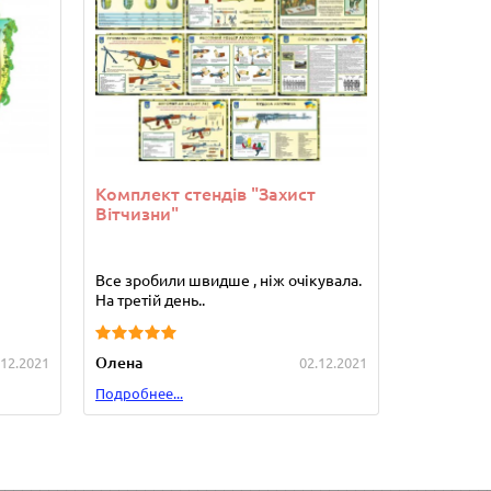
Комплект стендів "Захист
Комплект
Вітчизни"
Все зробили швидше , ніж очікувала.
Стенди от
На третій день..
сподобався
Олена
Зуляк Гал
.12.2021
02.12.2021
Подробнее...
Подробнее.