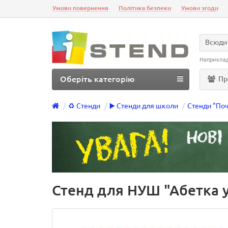
Умови повернення
Політика безпеки
Умови згоди
Всюди
Наприкла
Оберіть категорію
Пр
♻️ Стенди
▶️ Стенди для школи
Стенди "По
Стенд для НУШ "Абетка 