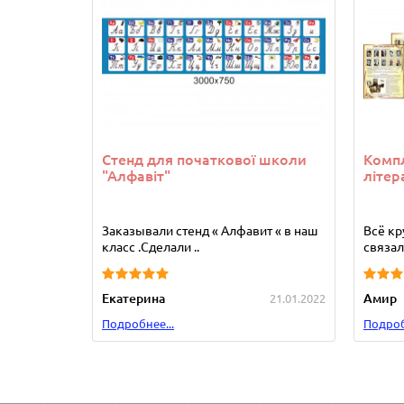
Стенд для початкової школи
Компл
"Алфавіт"
літер
Заказывали стенд « Алфавит « в наш
Всё кр
класс .Сделали ..
связала
Екатерина
Амир
21.01.2022
Подробнее...
Подроб