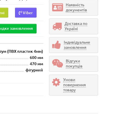
Наявність
документів
ені
Viber
Доставка по
идке замовлення
Україні
Індивідуальне
замовлення
іум (ПВХ пластик 4мм)
600 мм
Відгуки
470 мм
покупців
фігурний
Умови
повернення
товару