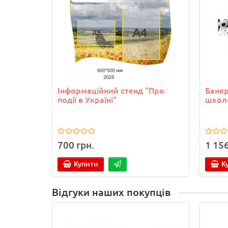
Інформаційний стенд "Про
Банер
події в Україні"
школ
700 грн.
1 156
Купити
К
Відгуки наших покупців