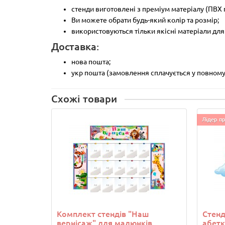
стенди виготовлені з преміум матеріалу (ПВХ 
Ви можете обрати будь-який колір та розмір;
використовуються тільки якісні матеріали для
Доставка:
нова пошта;
укр пошта (замовлення сплачується у повному 
Схожі товари
Лідер п
Комплект стендів "Наш
Стенд
вернісаж" для малюнків
абетк