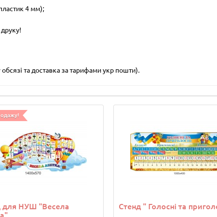
пластик 4 мм);
 друку!
обсязі та доставка за тарифами укр пошти).
родажу!
 для НУШ "Весела
Стенд " Голосні та пригол
а"