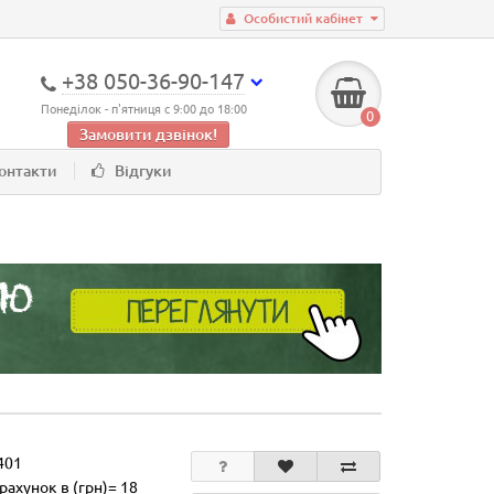
Особистий кабінет
+38 050-36-90-147
Понеділок - п'ятниця с 9:00 до 18:00
0
Замовити дзвінок!
онтакти
Відгуки
401
рахунок в (грн)= 18