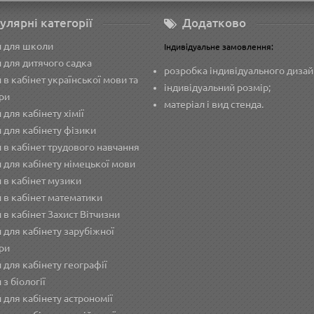
улярні категорії
Додатково
и для школи
Індивідуальне замовлення:
 для дитячого садка
розробка індивідуального дизай
 в кабінет української мови та
індивідуальний розмір;
ри
матеріал і вид стенда.
 для кабінету хімії
 для кабінету фізики
 в кабінет трудового навчання
 для кабінету німецької мови
 в кабінет музики
 в кабінет математики
 в кабінет Захист Вітчизни
 для кабінету зарубіжної
ри
 для кабінету географії
 з біології
 для кабінету астрономії