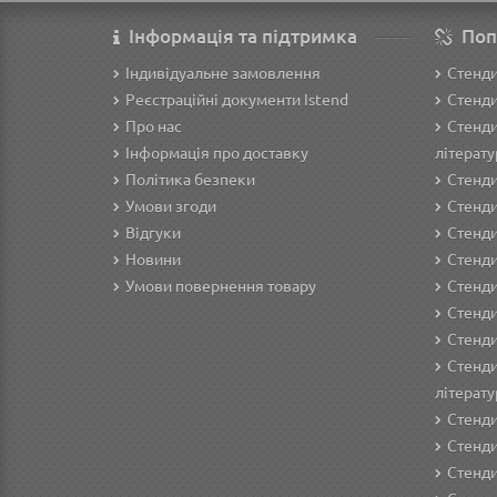
Інформація та підтримка
Поп
Індивідуальне замовлення
Стенд
Реєстраційні документи Istend
Стенди
Про нас
Стенди
Інформація про доставку
літерату
Політика безпеки
Стенди
Умови згоди
Стенди
Відгуки
Стенди
Новини
Cтенди
Умови повернення товару
Стенди
Стенди
Стенди
Стенди
літерату
Стенди
Стенди
Стенди