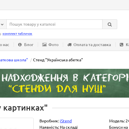
д:
комплект табличок
о нас
Блог
Фото
Оплата та доставка
К
чаткова школа"
Стенд "Українська абетка"
у картинках"
Виробник:
iStend
Модель:
2
Наявність: На складі
Бонуси на 