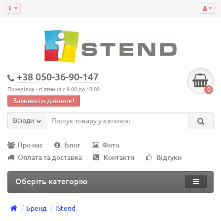
+38 050-36-90-147
0
Понеділок - п'ятниця с 9:00 до 18:00
Замовити дзвінок!
Всюди
Про нас
Блог
Фото
Оплата та доставка
Контакти
Відгуки
Оберіть категорію
Бренд
iStend