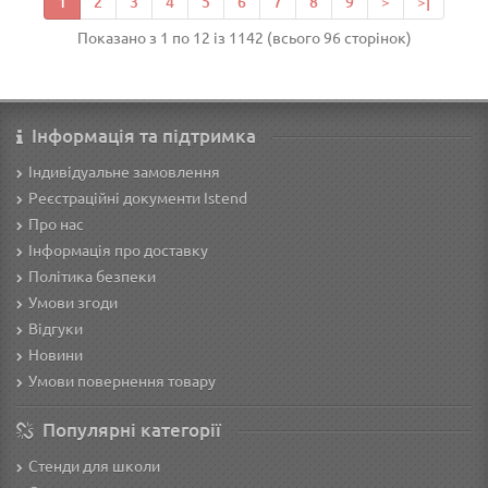
1
2
3
4
5
6
7
8
9
>
>|
Показано з 1 по 12 із 1142 (всього 96 сторінок)
Інформація та підтримка
Індивідуальне замовлення
Реєстраційні документи Istend
Про нас
Інформація про доставку
Політика безпеки
Умови згоди
Відгуки
Новини
Умови повернення товару
Популярні категорії
Стенди для школи