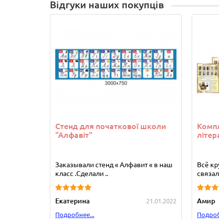
Відгуки наших покупців
Стенд для початкової школи
Компл
"Алфавіт"
літер
Заказывали стенд « Алфавит « в наш
Всё кр
класс .Сделали ..
связала
Екатерина
Амир
21.01.2022
Подробнее...
Подроб