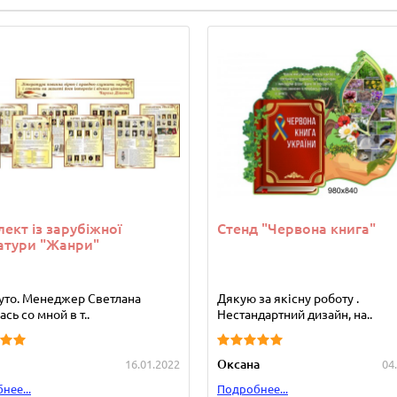
ект із зарубіжної
Стенд "Червона книга"
атури "Жанри"
уто. Менеджер Светлана
Дякую за якісну роботу .
сь со мной в т..
Нестандартний дизайн, на..
Оксана
16.01.2022
04
нее...
Подробнее...