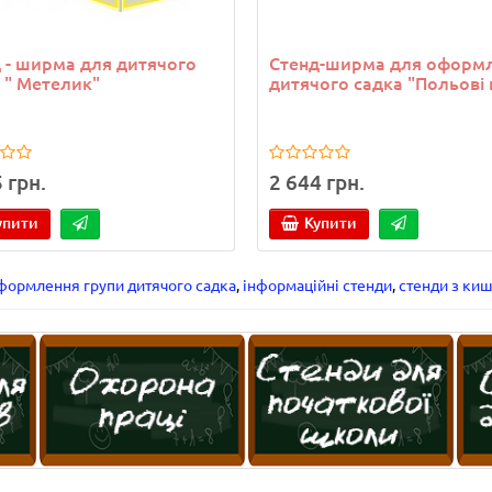
 - ширма для дитячого
Стенд-ширма для оформ
 " Метелик"
дитячого садка "Польові 
 грн.
2 644 грн.
упити
Купити
формлення групи дитячого садка
,
інформаційні стенди
,
стенди з ки