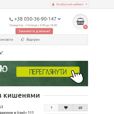
Особистий кабінет
+38 050-36-90-147
Понеділок - п'ятниця с 9:00 до 18:00
0
Замовити дзвінок!
онтакти
Відгуки
а"
 з кишенями
53
рахунок в (грн)= 111