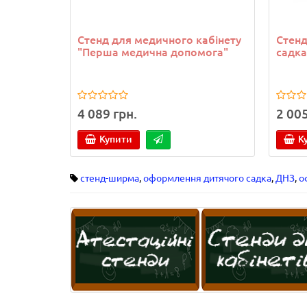
Стенд для медичного кабінету
Стенд
"Перша медична допомога"
садка
4 089 грн.
2 005
Купити
К
стенд-ширма
,
оформлення дитячого садка
,
ДНЗ
,
о