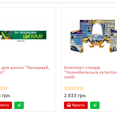
 для школи "Прощавай,
Комплект стендів
о!"
"Чорнобильська катастр
синій
 грн.
2 833 грн.
упити
Купити