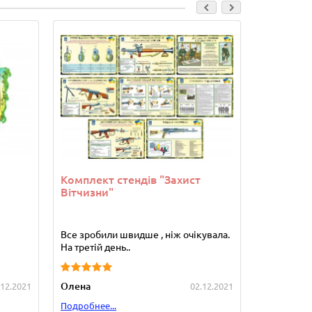
Комплект стендів "Захист
Комплект
Вітчизни"
Все зробили швидше , ніж очікувала.
Стенди от
На третій день..
сподобався
Олена
Зуляк Гал
.12.2021
02.12.2021
Подробнее...
Подробнее.