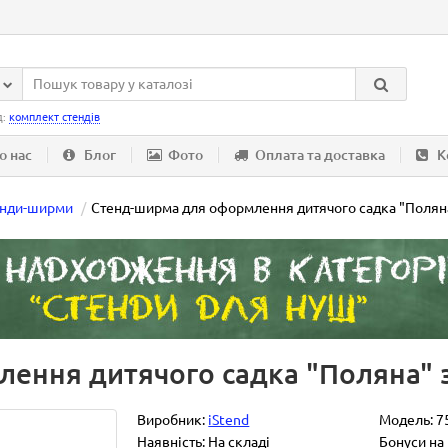
д:
комплект стендів
о нас
Блог
Фото
Оплата та доставка
К
енди-ширми
Стенд-ширма для оформлення дитячого садка "Полян
ення дитячого садка "Поляна"
Виробник:
iStend
Модель:
7
Наявність: На складі
Бонуси на 