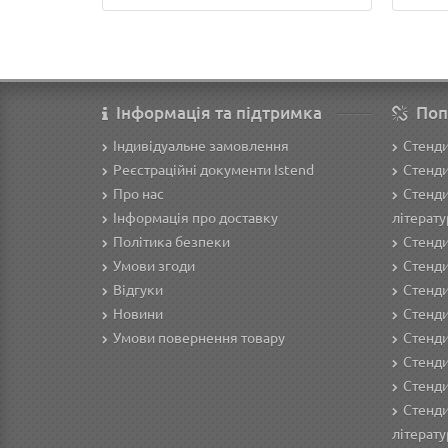
Інформація та підтримка
Поп
Індивідуальне замовлення
Стенд
Реєстраційні документи Istend
Стенди
Про нас
Стенди
Інформація про доставку
літерату
Політика безпеки
Стенди
Умови згоди
Стенди
Відгуки
Стенди
Новини
Cтенди
Умови повернення товару
Стенди
Стенди
Стенди
Стенди
літерату