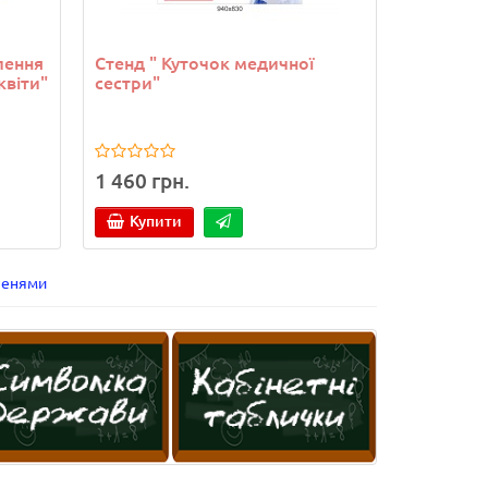
лення
Стенд " Куточок медичної
квіти"
сестри"
1 460 грн.
Купити
шенями