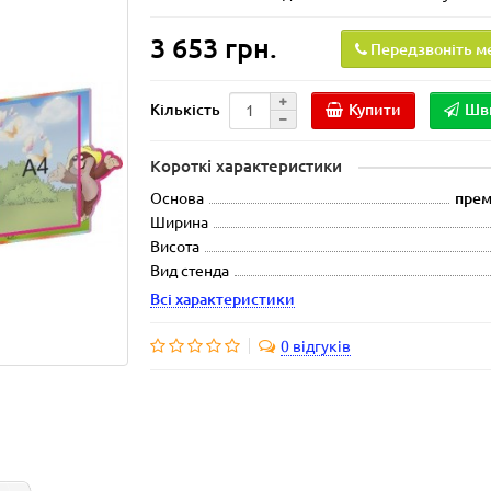
3 653 грн.
Передзвоніть м
Купити
Шв
Кількість
Короткі характеристики
Основа
прем
Ширина
Висота
Вид стенда
Всі характеристики
0 відгуків