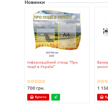
Новинки
Інформаційний стенд "Про
Банер
події в Україні"
школ
700 грн.
1 156
Купити
К