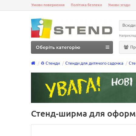
Умови повернення
Політика безпеки
Умови згоди
Всюди
Наприкла
Оберіть категорію
Пр
♻️ Стенди
Стенди для дитячого садочка
Ст
Стенд-ширма для оформл