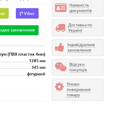
Наявність
документів
ені
Viber
Доставка по
идке замовлення
Україні
Індивідуальне
замовлення
іум (ПВХ пластик 4мм)
1285 мм
Відгуки
345 мм
покупців
фігурний
Умови
повернення
товару