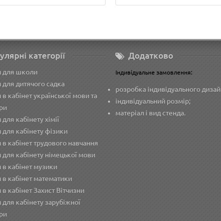
улярні категорії
Додатково
и для школи
Індивідуальне замовлення:
 для дитячого садка
розробка індивідуального дизай
 в кабінет української мови та
індивідуальний розмір;
ри
матеріал і вид стенда.
 для кабінету хімії
 для кабінету фізики
 в кабінет трудового навчання
 для кабінету німецької мови
 в кабінет музики
 в кабінет математики
 в кабінет Захист Вітчизни
 для кабінету зарубіжної
ри