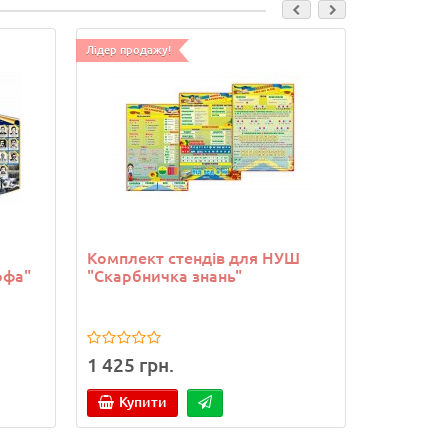
Лідер продажу!
Комплект стендів для НУШ
Стенд "Б
офа"
"Скарбничка знань"
1 425 грн.
828 грн
Купити
Купи