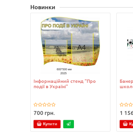
Новинки
Інформаційний стенд "Про
Банер
події в Україні"
школ
700 грн.
1 156
Купити
К