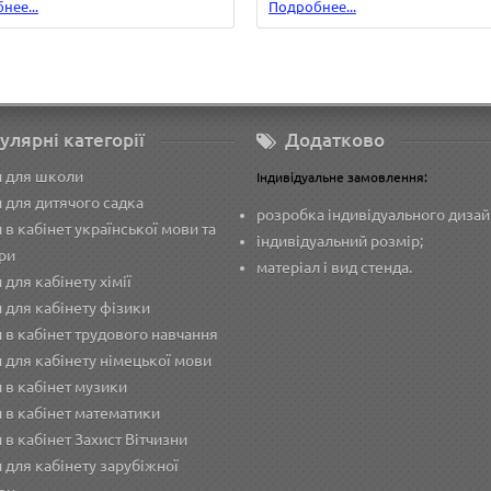
нее...
Подробнее...
улярні категорії
Додатково
и для школи
Індивідуальне замовлення:
 для дитячого садка
розробка індивідуального дизай
 в кабінет української мови та
індивідуальний розмір;
ри
матеріал і вид стенда.
 для кабінету хімії
 для кабінету фізики
 в кабінет трудового навчання
 для кабінету німецької мови
 в кабінет музики
 в кабінет математики
 в кабінет Захист Вітчизни
 для кабінету зарубіжної