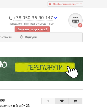
Особистий кабінет
+38 050-36-90-147
Понеділок - п'ятниця с 9:00 до 18:00
0
Замовити дзвінок!
онтакти
Відгуки
408
рахунок в (грн)= 23