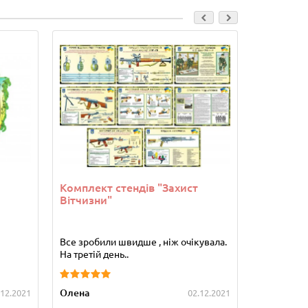
Комплект стендів "Захист
Комплект
Вітчизни"
Все зробили швидше , ніж очікувала.
Стенди от
На третій день..
сподобався
Олена
Зуляк Гал
.12.2021
02.12.2021