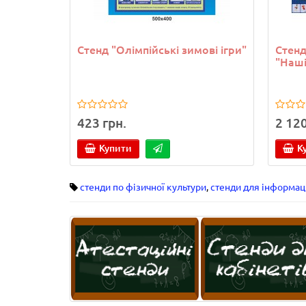
Стенд "Олімпійські зимові ігри"
Стенд
"Наші
423 грн.
2 120
Купити
К
стенди по фізичної культури
,
стенди для інформаці