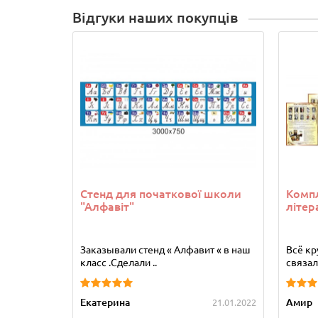
Відгуки наших покупців
Стенд для початкової школи
Компл
"Алфавіт"
літер
Заказывали стенд « Алфавит « в наш
Всё кр
класс .Сделали ..
связала
Екатерина
Амир
21.01.2022