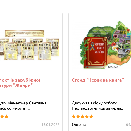
ект із зарубіжної
Стенд "Червона книга"
атури "Жанри"
уто. Менеджер Светлана
Дякую за якісну роботу .
сь со мной в т..
Нестандартний дизайн, на..
Оксана
16.01.2022
04