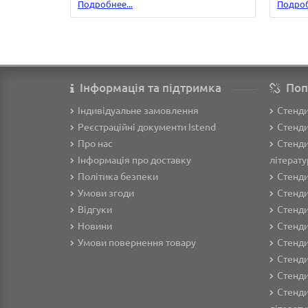
Подробнее...
Подроб
Інформація та підтримка
Поп
Індивідуальне замовлення
Стенд
Реєстраційні документи Istend
Стенди
Про нас
Стенди
Інформація про доставку
літерату
Політика безпеки
Стенди
Умови згоди
Стенди
Відгуки
Стенди
Новини
Cтенди
Умови повернення товару
Стенди
Стенди
Стенди
Стенди