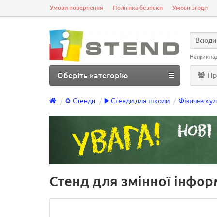
Умови повернення
Політика безпеки
Умови згоди
Всюди
Наприкла
Оберіть категорію
Пр
♻️ Стенди
▶️ Стенди для школи
Фізична кул
Стенд для змінної інформ