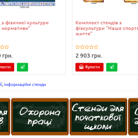
 з фізичної культури
Комплект стендів з
 нормативи"
фізкультури "Наше спорт
життя"
 грн.
2 903 грн.
упити
Купити
ї
,
інформаційні стенди