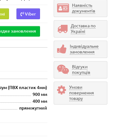
Наявність
документів
ені
Viber
Доставка по
идке замовлення
Україні
Індивідуальне
замовлення
Відгуки
покупців
Умови
іум (ПВХ пластик 4мм)
повернення
900 мм
товару
400 мм
прямокутний