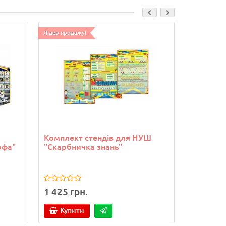
Лідер продажу!
Комплект стендів для НУШ
Стенд "Б
офа"
"Скарбничка знань"
1 425 грн.
828 грн
Купити
Купи