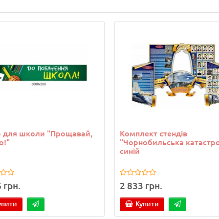
 для школи "Прощавай,
Комплект стендів
о!"
"Чорнобильська катастр
синій
 грн.
2 833 грн.
упити
Купити