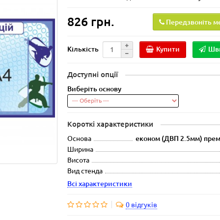
826 грн.
Передзвоніть м
Купити
Шв
Кількість
Доступні опції
Виберіть основу
Короткі характеристики
Основа
економ (ДВП 2.5мм) прем
Ширина
Висота
Вид стенда
Всі характеристики
0 відгуків