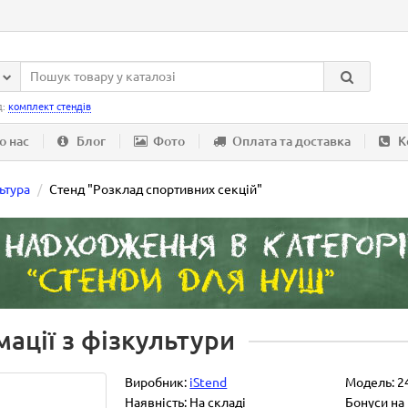
д:
комплект стендів
о нас
Блог
Фото
Оплата та доставка
К
ьтура
Стенд "Розклад спортивних секцій"
ації з фізкультури
Виробник:
iStend
Модель:
2
Наявність: На складі
Бонуси на 