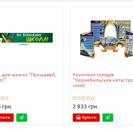
 для школи "Прощавай,
Комплект стендів
о!"
"Чорнобильська катастр
синій
 грн.
2 833 грн.
упити
Купити