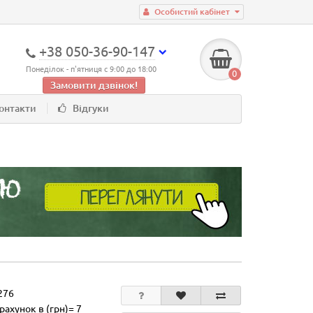
Особистий кабінет
+38 050-36-90-147
Понеділок - п'ятниця с 9:00 до 18:00
0
Замовити дзвінок!
онтакти
Відгуки
276
рахунок в (грн)= 7