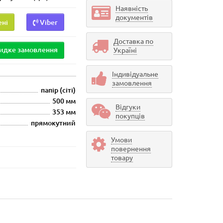
Наявність
документів
ені
Viber
Доставка по
идке замовлення
Україні
Індивідуальне
замовлення
папір (сіті)
500 мм
Відгуки
353 мм
покупців
прямокутний
Умови
повернення
товару