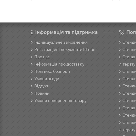
Інформація та підтримка
Поп
Індивідуальне замовлення
Стенд
Реєстраційні документи Istend
Стенди
Про нас
Стенди
Інформація про доставку
літерату
Політика безпеки
Стенди
Умови згоди
Стенди
Відгуки
Стенди
Новини
Cтенди
Умови повернення товару
Стенди
Стенди
Стенди
Стенди
літерату