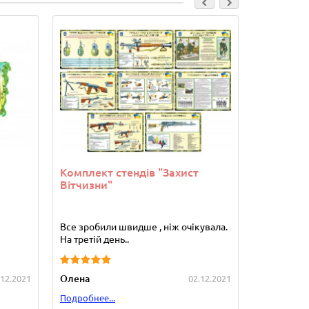
Комплект стендів "Захист
Комплект
Вітчизни"
Все зробили швидше , ніж очікувала.
Стенди от
На третій день..
сподобався
Олена
Зуляк Гал
.12.2021
02.12.2021
Подробнее...
Подробнее.