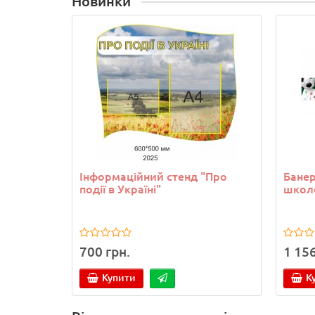
Новинки
Інформаційний стенд "Про
Банер
події в Україні"
школ
700 грн.
1 156
Купити
К