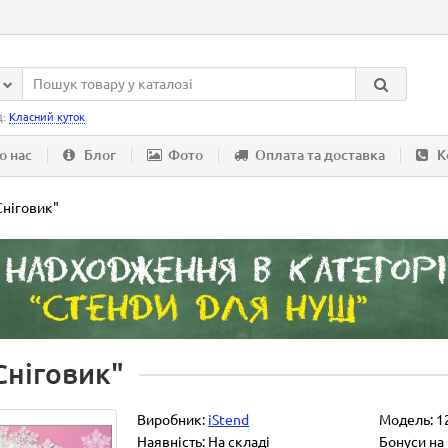
д:
Класний куток
о нас
Блог
Фото
Оплата та доставка
К
Сніговик"
Сніговик"
Виробник:
iStend
Модель:
1
Наявність: На складі
Бонуси на 