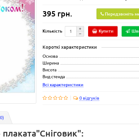
395 грн.
Передзвоніть м
Купити
Шв
Кількість
Короткі характеристики
Основа
Ширина
Висота
Вид стенда
Всі характеристики
0 відгуків
(0)
 плаката"Сніговик":