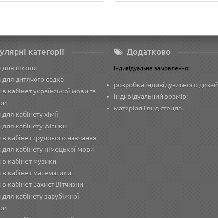
улярні категорії
Додатково
и для школи
Індивідуальне замовлення:
 для дитячого садка
розробка індивідуального дизай
 в кабінет української мови та
індивідуальний розмір;
ри
матеріал і вид стенда.
 для кабінету хімії
 для кабінету фізики
 в кабінет трудового навчання
 для кабінету німецької мови
 в кабінет музики
 в кабінет математики
 в кабінет Захист Вітчизни
 для кабінету зарубіжної
ри