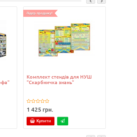
Лідер продажу!
Комплект стендів для НУШ
Стенд "Б
офа"
"Скарбничка знань"
1 425 грн.
828 грн
Купити
Купи