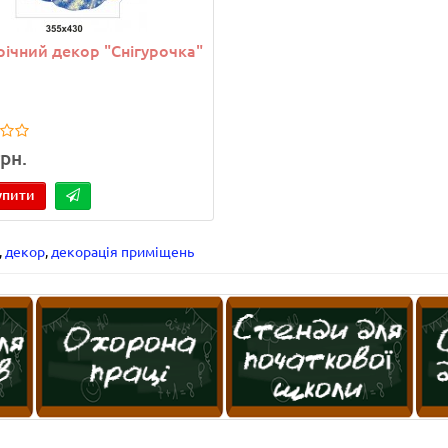
ічний декор "Снігурочка"
рн.
упити
,
декор
,
декорація приміщень