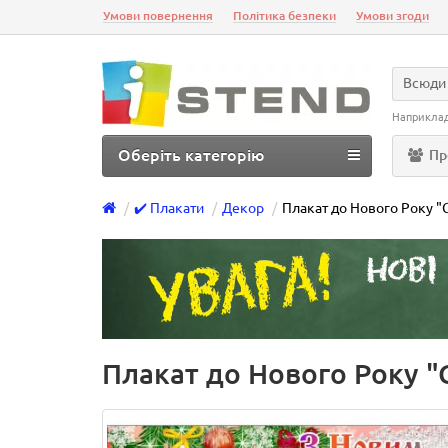
Умови повернення
Політика безпеки
Умови згоди
Всюди
Наприкла
Оберіть категорію
Пр
✔️ Плакати
Декор
Плакат до Нового Року "
Плакат до Нового Року "