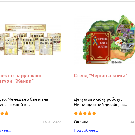
ект із зарубіжної
Стенд "Червона книга"
атури "Жанри"
уто. Менеджер Светлана
Дякую за якісну роботу .
сь со мной в т..
Нестандартний дизайн, на..
Оксана
16.01.2022
04
нее...
Подробнее...