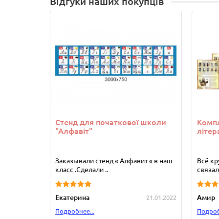
Відгуки наших покупців
Стенд для початкової школи
Компл
"Алфавіт"
літер
Заказывали стенд « Алфавит « в наш
Всё кр
класс .Сделали ..
связала
Екатерина
Амир
21.01.2022
Подробнее...
Подроб