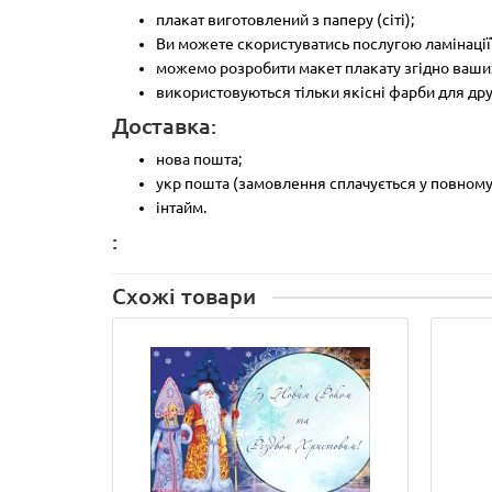
плакат виготовлений з паперу (сіті);
Ви можете скористуватись послугою ламінації
можемо розробити макет плакату згідно ваши
використовуються тільки якісні фарби для дру
Доставка:
нова пошта;
укр пошта (замовлення сплачується у повному 
інтайм.
:
Схожі товари