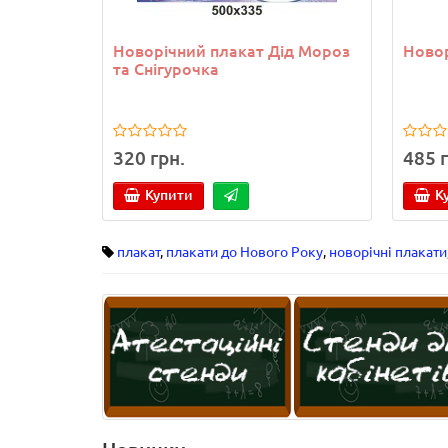
Новорічний плакат Дід Мороз
Новор
та Снігурочка
320 грн.
485 г
Купити
К
плакат
,
плакати до Нового Року
,
новорічні плакати