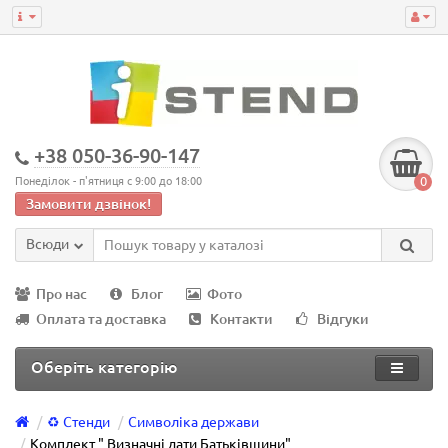
+38 050-36-90-147
0
Понеділок - п'ятниця с 9:00 до 18:00
Замовити дзвінок!
Всюди
Про нас
Блог
Фото
Оплата та доставка
Контакти
Відгуки
Оберіть категорію
♻️ Стенди
Символіка держави
Комплект " Визначні дати Батьківщини"