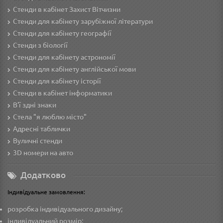
Стенди в кабінет Захист Вітчизни
Стенди для кабінету зарубіжної літератури
Стенди для кабінету географії
Стенди з біології
Стенди для кабінету астрономії
Стенди для кабінету англійської мови
Стенди для кабінету історії
Стенди в кабінет інформатики
В'ї здні знаки
Стела "я люблю місто"
Адресні таблички
Вуличні стенди
3D номери на авто
Додатково
Індивідуальне замовлення:
розробка індивідуального дизайну;
індивідуальний розмір;