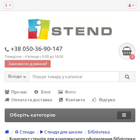
+38 050-36-90-147
0
Понеділок - п'ятниця с 9:00 до 18:00
Замовити дзвінок!
Всюди
Про нас
Блог
Фото
Оплата та доставка
Контакти
Відгуки
Оберіть категорію
♻️ Стенди
▶️ Стенди для школи
Бібліотека
Комплект стендів для комплексного оформлення бібліотеки