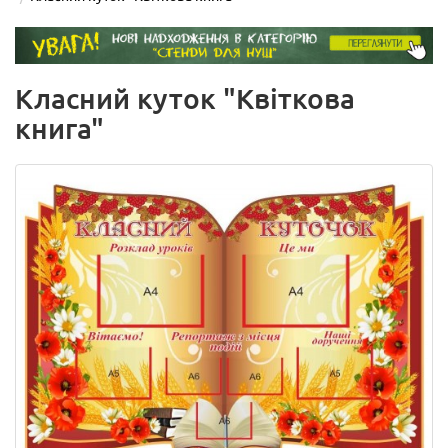
Класний куток "Квіткова
книга"