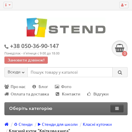
+38 050-36-90-147
0
Понеділок - п'ятниця с 9:00 до 18:00
Замовити дзвінок!
Всюди
Про нас
Блог
Фото
Оплата та доставка
Контакти
Відгуки
Оберіть категорію
♻️ Стенди
▶️ Стенди для школи
Класні куточки
Класний куток "Квіткова книга"