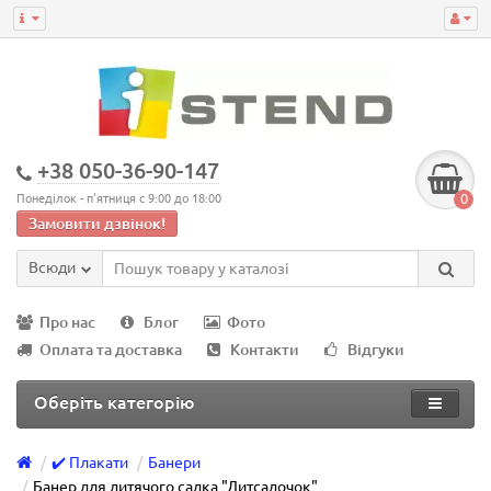
+38 050-36-90-147
0
Понеділок - п'ятниця с 9:00 до 18:00
Замовити дзвінок!
Всюди
Про нас
Блог
Фото
Оплата та доставка
Контакти
Відгуки
Оберіть категорію
✔️ Плакати
Банери
Банер для дитячого садка "Дитсадочок"