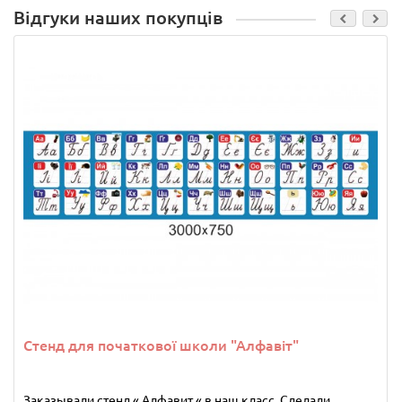
Відгуки наших покупців
Стенд для початкової школи "Алфавіт"
Заказывали стенд « Алфавит « в наш класс .Сделали ..