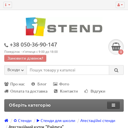
+38 050-36-90-147
0
Понеділок - п'ятниця с 9:00 до 18:00
Замовити дзвінок!
Всюди
Про нас
Блог
Фото
Оплата та доставка
Контакти
Відгуки
Оберіть категорію
♻️ Стенди
▶️ Стенди для школи
Атестаційні стенди
Атестаційний куток "Райдуга"